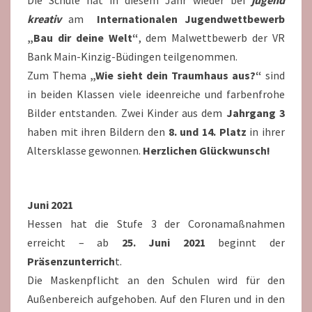
Die Schule hat in diesem Jahr wieder bei
jugend
kreativ
am
Internationalen Jugendwettbewerb
„Bau dir deine Welt“
, dem Malwettbewerb der VR
Bank Main-Kinzig-Büdingen teilgenommen.
Zum Thema
„Wie sieht dein Traumhaus aus?“
sind
in beiden Klassen viele ideenreiche und farbenfrohe
Bilder entstanden. Zwei Kinder aus dem
Jahrgang 3
haben mit ihren Bildern den
8. und 14. Platz
in ihrer
Altersklasse gewonnen.
Herzlichen Glückwunsch!
Juni 2021
Hessen hat die Stufe 3 der Coronamaßnahmen
erreicht – ab
25. Juni 2021
beginnt der
Präsenzunterrich
t.
Die Maskenpflicht an den Schulen wird für den
Außenbereich aufgehoben. Auf den Fluren und in den