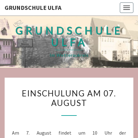
GRUNDSCHULE ULFA
Togg
navig
GRUNDSCHULE
ULFA
Im Wetteraukreis
EINSCHULUNG
EINSCHULUNG AM 07.
AM
AUGUST
07.
AUGUST
Am 7. August findet um 10 Uhr der