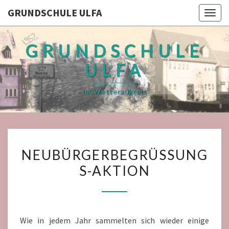
GRUNDSCHULE ULFA
Togg
navig
GRUNDSCHULE
ULFA
Im Wetteraukreis
NEUBÜRGERBEGRÜSSUNGS
NEUBÜRGERBEGRÜSSUNGS
KTION
-AKTION
Wie in jedem Jahr sammelten sich wieder einige