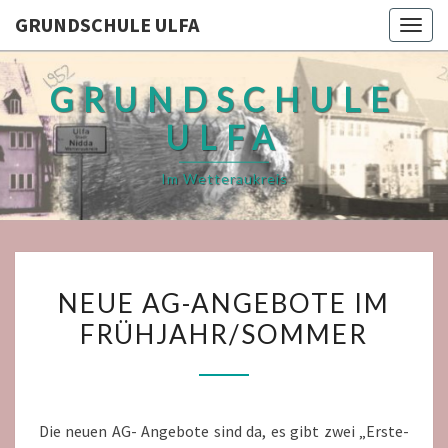
GRUNDSCHULE ULFA
Togg
navig
GRUNDSCHULE
ULFA
Im Wetteraukreis
NEUE
NEUE AG-ANGEBOTE IM
AG-
FRÜHJAHR/SOMMER
ANGEBOTE
IM
FRÜHJAHR/SOMMER
Die neuen AG- Angebote sind da, es gibt zwei „Erste-