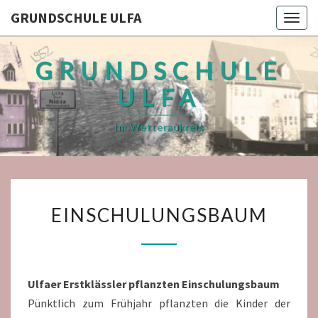
GRUNDSCHULE ULFA
Togg
navig
GRUNDSCHULE
ULFA
Im Wetteraukreis
EINSCHULUNGSBAUM
EINSCHULUNGSBAUM
Ulfaer Erstklässler pflanzten Einschulungsbaum
Pünktlich zum Frühjahr pflanzten die Kinder der